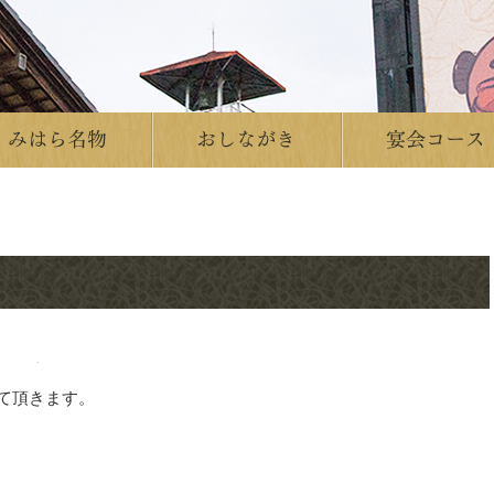
せて頂きます。