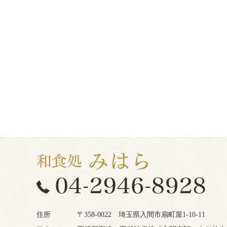
住所
〒358-0022 埼玉県入間市扇町屋1-10-11