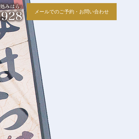
メールでのご予約・お問い合わせ