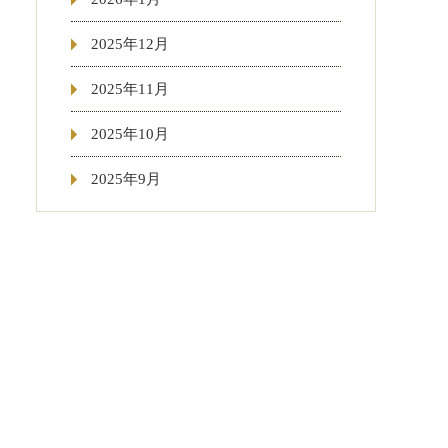
2025年12月
2025年11月
2025年10月
2025年9月