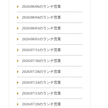
2026/08/06のランチ営業
2026/08/04のランチ営業
2026/08/03のランチ営業
2026/08/01のランチ営業
2026/07/31のランチ営業
2026/07/30のランチ営業
2026/07/28のランチ営業
2026/07/24のランチ営業
2026/07/23のランチ営業
2026/07/20のランチ営業