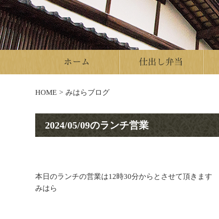
HOME
みはらブログ
2024/05/09のランチ営業
本日のランチの営業は12時30分からとさせて頂きます
みはら