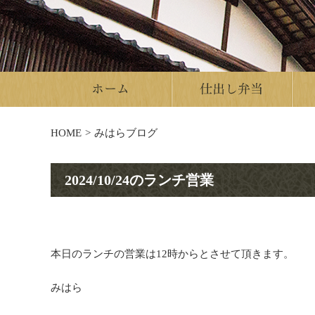
HOME
みはらブログ
2024/10/24のランチ営業
本日のランチの営業は12時からとさせて頂きます。
みはら