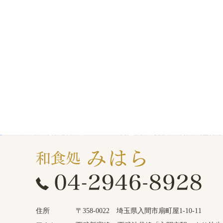
住所
〒358-0022 埼玉県入間市扇町屋1-10-11