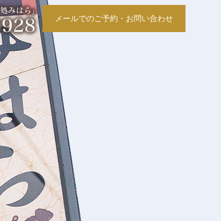
メールでのご予約・お問い合わせ