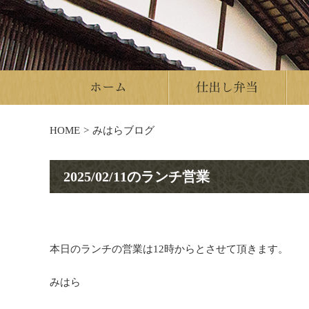
HOME
みはらブログ
2025/02/11のランチ営業
本日のランチの営業は12時からとさせて頂きます。
みはら