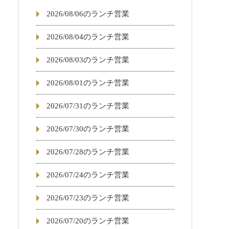
2026/08/06のランチ営業
2026/08/04のランチ営業
2026/08/03のランチ営業
2026/08/01のランチ営業
2026/07/31のランチ営業
2026/07/30のランチ営業
2026/07/28のランチ営業
2026/07/24のランチ営業
2026/07/23のランチ営業
2026/07/20のランチ営業