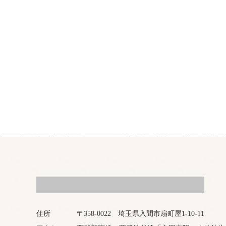
住所
〒358-0022 埼玉県入間市扇町屋1-10-11