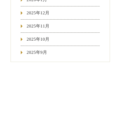
2025年12月
2025年11月
2025年10月
2025年9月