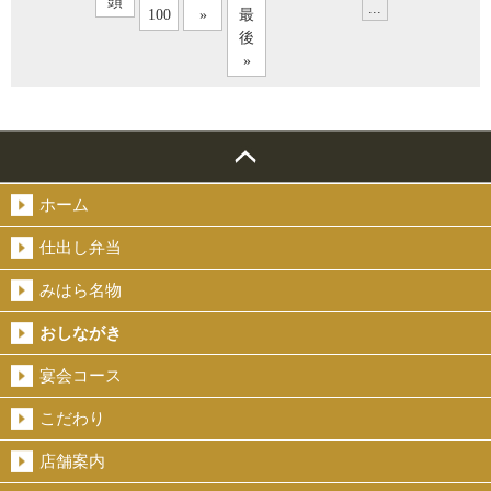
頭
...
100
»
最
後
»
ホーム
仕出し弁当
みはら名物
おしながき
宴会コース
こだわり
店舗案内